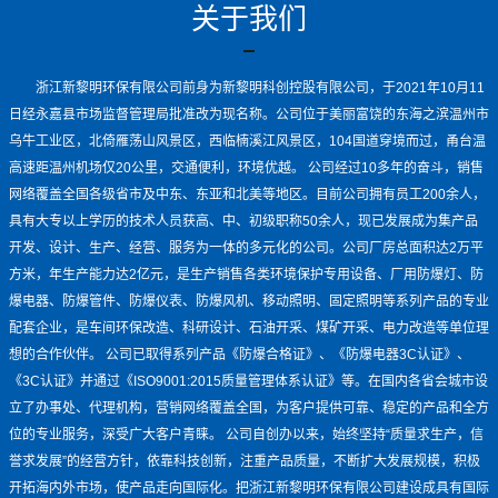
关于我们
浙江新黎明环保有限公司前身为新黎明科创控股有限公司，于2021年10月11
日经永嘉县市场监督管理局批准改为现名称。公司位于美丽富饶的东海之滨温州市
乌牛工业区，北倚雁荡山风景区，西临楠溪江风景区，104国道穿境而过，甬台温
高速距温州机场仅20公里，交通便利，环境优越。 公司经过10多年的奋斗，销售
网络覆盖全国各级省市及中东、东亚和北美等地区。目前公司拥有员工200余人，
具有大专以上学历的技术人员获高、中、初级职称50余人，现已发展成为集产品
开发、设计、生产、经营、服务为一体的多元化的公司。公司厂房总面积达2万平
方米，年生产能力达2亿元，是生产销售各类环境保护专用设备、厂用防爆灯、防
爆电器、防爆管件、防爆仪表、防爆风机、移动照明、固定照明等系列产品的专业
配套企业，是车间环保改造、科研设计、石油开采、煤矿开采、电力改造等单位理
想的合作伙伴。 公司已取得系列产品《防爆合格证》、《防爆电器3C认证》、
《3C认证》并通过《ISO9001:2015质量管理体系认证》等。在国内各省会城市设
立了办事处、代理机构，营销网络覆盖全国，为客户提供可靠、稳定的产品和全方
位的专业服务，深受广大客户青睐。 公司自创办以来，始终坚持“质量求生产，信
誉求发展”的经营方针，依靠科技创新，注重产品质量，不断扩大发展规模，积极
开拓海内外市场，使产品走向国际化。把浙江新黎明环保有限公司建设成具有国际