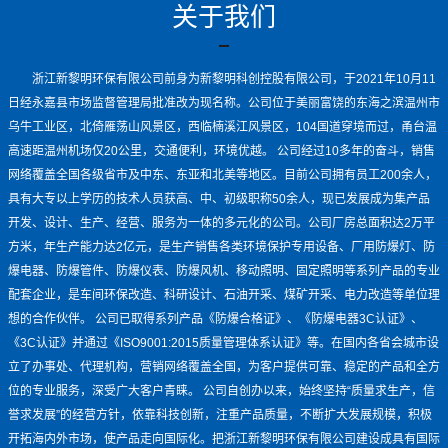
关于我们
浙江新黎明环保有限公司前身为新黎明科创控股有限公司，于2021年10月11
日经永嘉县市场监督管理局批准改为现名称。公司位于美丽富饶的东海之滨温州市
乌牛工业区，北倚雁荡山风景区，西临楠溪江风景区，104国道穿境而过，甬台温
高速距温州机场仅20公里，交通便利，环境优越。 公司经过10多年的奋斗，销售
网络覆盖全国各级省市及中东、东亚和北美等地区。目前公司拥有员工200余人，
具有大专以上学历的技术人员获高、中、初级职称50余人，现已发展成为集产品
开发、设计、生产、经营、服务为一体的多元化的公司。公司厂房总面积达2万平
方米，年生产能力达2亿元，是生产销售各类环境保护专用设备、厂用防爆灯、防
爆电器、防爆管件、防爆仪表、防爆风机、移动照明、固定照明等系列产品的专业
配套企业，是车间环保改造、科研设计、石油开采、煤矿开采、电力改造等单位理
想的合作伙伴。 公司已取得系列产品《防爆合格证》、《防爆电器3C认证》、
《3C认证》并通过《ISO9001:2015质量管理体系认证》等。在国内各省会城市设
立了办事处、代理机构，营销网络覆盖全国，为客户提供可靠、稳定的产品和全方
位的专业服务，深受广大客户青睐。 公司自创办以来，始终坚持“质量求生产，信
誉求发展”的经营方针，依靠科技创新，注重产品质量，不断扩大发展规模，积极
开拓海内外市场，使产品走向国际化。把浙江新黎明环保有限公司建设成具有国际