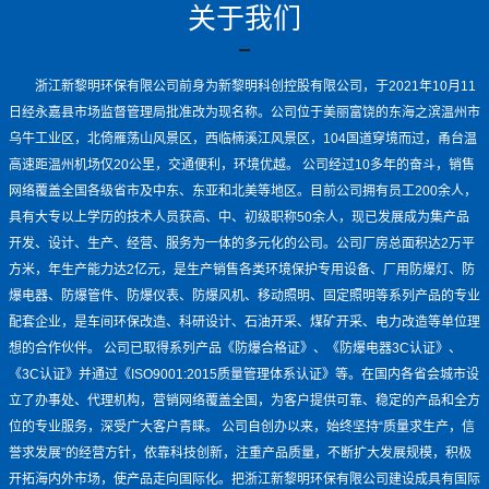
关于我们
浙江新黎明环保有限公司前身为新黎明科创控股有限公司，于2021年10月11
日经永嘉县市场监督管理局批准改为现名称。公司位于美丽富饶的东海之滨温州市
乌牛工业区，北倚雁荡山风景区，西临楠溪江风景区，104国道穿境而过，甬台温
高速距温州机场仅20公里，交通便利，环境优越。 公司经过10多年的奋斗，销售
网络覆盖全国各级省市及中东、东亚和北美等地区。目前公司拥有员工200余人，
具有大专以上学历的技术人员获高、中、初级职称50余人，现已发展成为集产品
开发、设计、生产、经营、服务为一体的多元化的公司。公司厂房总面积达2万平
方米，年生产能力达2亿元，是生产销售各类环境保护专用设备、厂用防爆灯、防
爆电器、防爆管件、防爆仪表、防爆风机、移动照明、固定照明等系列产品的专业
配套企业，是车间环保改造、科研设计、石油开采、煤矿开采、电力改造等单位理
想的合作伙伴。 公司已取得系列产品《防爆合格证》、《防爆电器3C认证》、
《3C认证》并通过《ISO9001:2015质量管理体系认证》等。在国内各省会城市设
立了办事处、代理机构，营销网络覆盖全国，为客户提供可靠、稳定的产品和全方
位的专业服务，深受广大客户青睐。 公司自创办以来，始终坚持“质量求生产，信
誉求发展”的经营方针，依靠科技创新，注重产品质量，不断扩大发展规模，积极
开拓海内外市场，使产品走向国际化。把浙江新黎明环保有限公司建设成具有国际