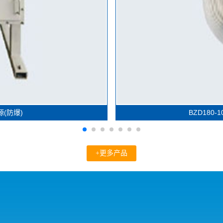
源(防爆)
BZD180-
+更多产品