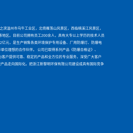
海之滨温州市乌牛工业区，北倚雁荡山风景区，西临楠溪江风景区，
等地区。目前公司拥有员工200余人，具有大专以上学历的技术人员
达2亿元，是生产销售各类环境保护专用设备、厂用防爆灯、防爆电
单位理想的合作伙伴。 公司已取得系列产品《防爆合格证》、
国，为客户提供可靠、稳定的产品和全方位的专业服务，深受广大客户
使产品走向国际化。把浙江新黎明环保有限公司建设成具有国际竞争