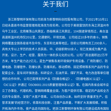
关于我们
浙江新黎明环保有限公司前身为新黎明科创控股有限公司，于2021年10月11
日经永嘉县市场监督管理局批准改为现名称。公司位于美丽富饶的东海之滨温州市
乌牛工业区，北倚雁荡山风景区，西临楠溪江风景区，104国道穿境而过，甬台温
高速距温州机场仅20公里，交通便利，环境优越。 公司经过10多年的奋斗，销售
网络覆盖全国各级省市及中东、东亚和北美等地区。目前公司拥有员工200余人，
具有大专以上学历的技术人员获高、中、初级职称50余人，现已发展成为集产品
开发、设计、生产、经营、服务为一体的多元化的公司。公司厂房总面积达2万平
方米，年生产能力达2亿元，是生产销售各类环境保护专用设备、厂用防爆灯、防
爆电器、防爆管件、防爆仪表、防爆风机、移动照明、固定照明等系列产品的专业
配套企业，是车间环保改造、科研设计、石油开采、煤矿开采、电力改造等单位理
想的合作伙伴。 公司已取得系列产品《防爆合格证》、《防爆电器3C认证》、
《3C认证》并通过《ISO9001:2015质量管理体系认证》等。在国内各省会城市设
立了办事处、代理机构，营销网络覆盖全国，为客户提供可靠、稳定的产品和全方
位的专业服务，深受广大客户青睐。 公司自创办以来，始终坚持“质量求生产，信
誉求发展”的经营方针，依靠科技创新，注重产品质量，不断扩大发展规模，积极
开拓海内外市场，使产品走向国际化。把浙江新黎明环保有限公司建设成具有国际